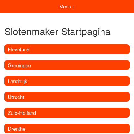
Menu +
Slotenmaker Startpagina
Flevoland
Groningen
Landelijk
Utrecht
Zuid-Holland
Drenthe