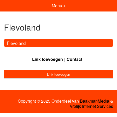
Menu +
Flevoland
Flevoland
Link toevoegen
Contact
Link toevoegen
Copyright © 2023 Onderdeel van
BaakmanMedia
&
Vrolijk Internet Services