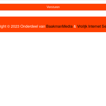
ight © 2023 Onderdeel van
BaakmanMedia
&
Vrolijk Internet S