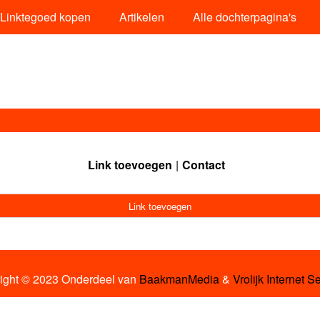
Linktegoed kopen
Artikelen
Alle dochterpagina's
Link toevoegen
Contact
Link toevoegen
ight © 2023 Onderdeel van
BaakmanMedia
&
Vrolijk Internet S